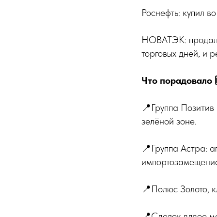
Роснефть: купил во
НОВАТЭК: продал 
торговых дней, и 
Что порадовало 
📍Группа Позитив 
зелёной зоне.
📍Группа Астра: аг
импортозамещени
📍Полюс Золото, к
📍Сделок вдвое м