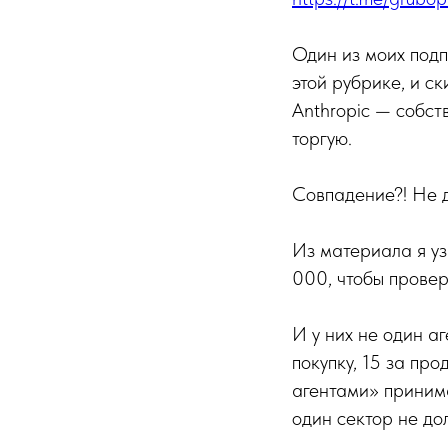
Один из моих подп
этой рубрике, и с
Anthropic — собст
торгую.
Совпадение?! Не 
Из материала я уз
000, чтобы провер
И у них не один аг
покупку, 15 за про
агентами» принима
один сектор не д