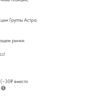
акции Группы Астра.
ающем рынке.
сс!
 (~30₽ вместо
 😅