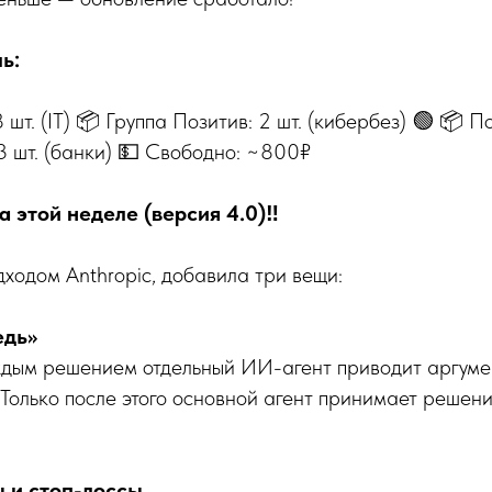
ь:
 шт. (IT) 📦 Группа Позитив: 2 шт. (кибербез) 🟢 📦 По
 3 шт. (банки) 💵 Свободно: ~800₽
а этой неделе (версия 4.0)‼️
ходом Anthropic, добавила три вещи:
едь»
аждым решением отдельный ИИ-агент приводит аргу
 Только после этого основной агент принимает решени
 и стоп-лоссы.