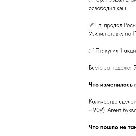
освободил кэш.
✅ Чт: продал Росне
Усилил ставку на IT
✅ Пт: купил 1 акц
Всего за неделю: 
Что изменилось 
Количество сделок
~90₽). Агент букв
Что пошло не та