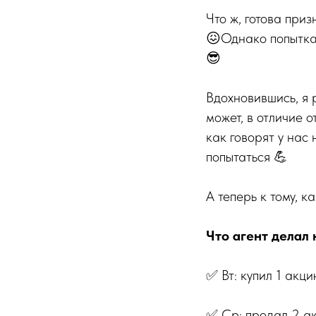
Что ж, готова приз
😖Однако попытка 
😎
Вдохновившись, я 
может, в отличие о
как говорят у нас 
попытаться 💪
А теперь к тому, 
Что агент делал 
✅ Вт: купил 1 акц
✅ Ср: продал 2 а