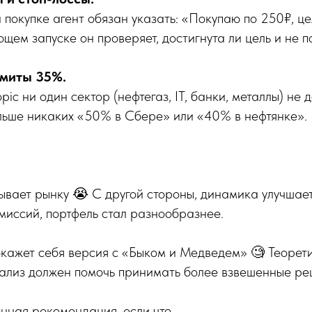
 покупке агент обязан указать: «Покупаю по 250₽, це
щем запуске он проверяет, достигнута ли цель и не п
имиты 35%.
pic ни один сектор (нефтегаз, IT, банки, металлы) не
льше никаких «50% в Сбере» или «40% в нефтянке».
ывает рынку 😭 С другой стороны, динамика улучшае
миссий, портфель стал разнообразнее.
кажет себя версия с «Быком и Медведем» 🧐 Теорети
нализ должен помочь принимать более взвешенные ре
нная рекомендация, если что.