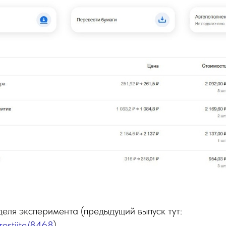
еля эксперимента (предыдущий выпуск тут:
rostiite/8468
)