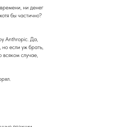
 времени, ни денег
хотя бы частично?
 Anthropic. Да,
 но если уж брать,
о всяком случае,
орял.
чные позиции,