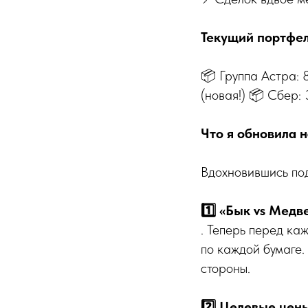
Текущий портфел
📦 Группа Астра: 8
(новая!) 📦 Сбер:
Что я обновила н
Вдохновившись под
1️⃣ «Бык vs Медв
. Теперь перед к
по каждой бумаге.
стороны.
2️⃣ Целевые цены