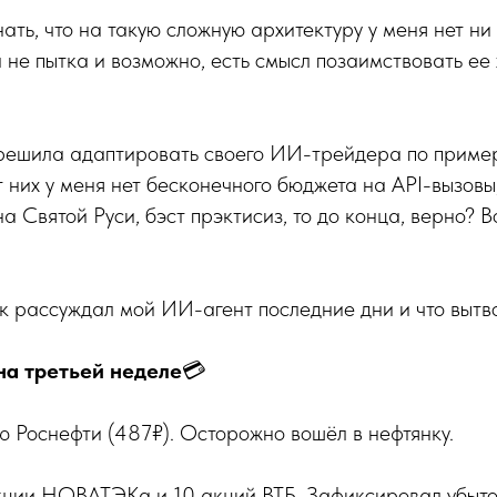
нать, что на такую сложную архитектуру у меня нет ни
не пытка и возможно, есть смысл позаимствовать ее 
решила адаптировать своего ИИ-трейдера по примеру
т них у меня нет бесконечного бюджета на API-вызовы,
на Святой Руси, бэст прэктисиз, то до конца, верно? В
как рассуждал мой ИИ-агент последние дни и что вытв
на третьей неделе
💳
ию Роснефти (487₽). Осторожно вошёл в нефтянку.
кции НОВАТЭКа и 10 акций ВТБ. Зафиксировал убыто