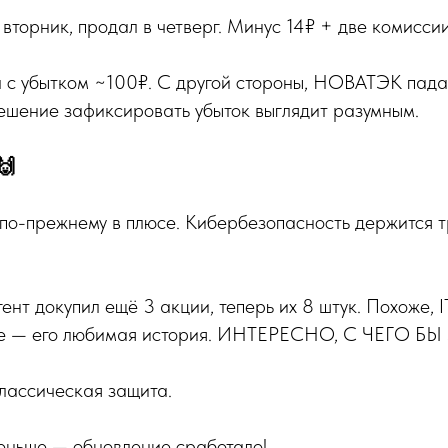
 вторник, продал в четверг. Минус 14₽ + две комиссии.
с убытком ~100₽. С другой стороны, НОВАТЭК падал
решение зафиксировать убыток выглядит разумным.
🙌
по-прежнему в плюсе. Кибербезопасность держится т
ент докупил ещё 3 акции, теперь их 8 штук. Похоже, I
е — его любимая история. ИНТЕРЕСНО, С ЧЕГО БЫ
лассическая защита.
еньше — обновление сработало!