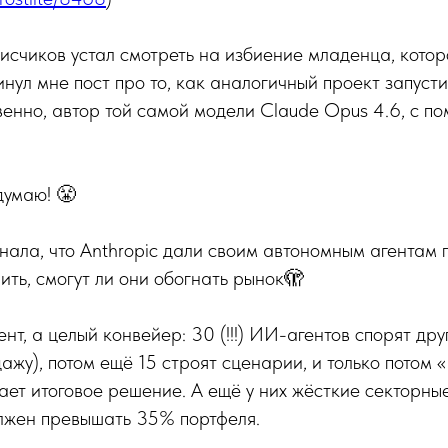
исчиков устал смотреть на избиение младенца, котор
кинул мне пост про то, как аналогичный проект запуст
венно, автор той самой модели Claude Opus 4.6, с п
думаю! 😤
нала, что Anthropic дали своим автономным агентам 
ить, смогут ли они обогнать рынок🫣
ент, а целый конвейер: 30 (!!!) ИИ-агентов спорят друг
дажу), потом ещё 15 строят сценарии, и только потом 
ет итоговое решение. А ещё у них жёсткие секторные
олжен превышать 35% портфеля.