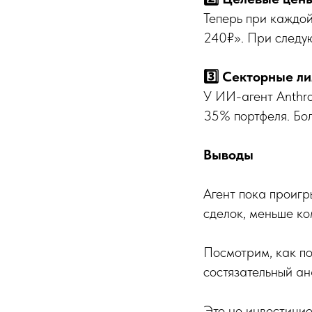
Теперь при каждой
240₽». При следую
3️⃣ Секторные л
У ИИ-агент Anthro
35% портфеля. Бо
Выводы
Агент пока проигр
сделок, меньше ко
Посмотрим, как по
состязательный а
Это не инвестицио