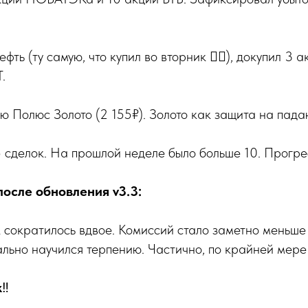
фть (ту самую, что купил во вторник 🤦‍♀️), докупил 3 
.
ию Полюс Золото (2 155₽). Золото как защита на пад
5 сделок. На прошлой неделе было больше 10. Прогре
после обновления v3.3:
 сократилось вдвое. Комиссий стало заметно меньше
ально научился терпению. Частично, по крайней мере
к
‼️