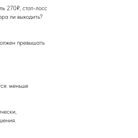
ль 270₽, стоп-лосс
ора ли выходить?
 должен превышать
тся: меньше
чески,
шения.