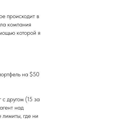
ое происходит в
ила компания
омощью которой я
портфель на $50
 с другом (15 за
«агент над
 лимиты, где ни