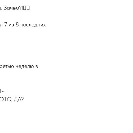
 Зачем?!🤷‍♀️
 7 из 8 последних
ретью неделю в
T-
 ЭТО, ДА?