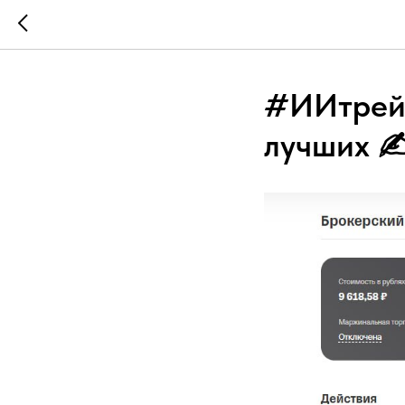
#ИИтрейд
лучших ✍