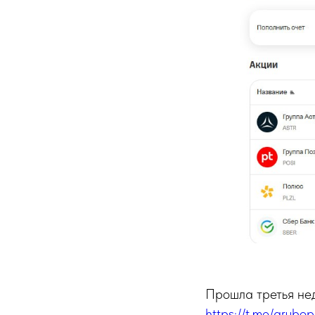
Прошла третья нед
https://t.me/grubop