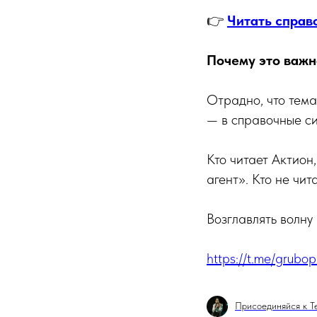
👉
Читать справ
Почему это важн
Отрадно, что тем
— в справочные си
Кто читает Актион
агент». Кто не чита
Возглавлять волну 
https://t.me/grubopr
Присоединяйся к T