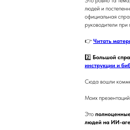
Это ровно та тема
людей и постепенн
официальная справ
руководители при
👉
Читать матер
2️⃣
Большой спр
инструкции и би
Сюда вошли комме
Моих презентаций
Это
полноценные
людей на ИИ-аг