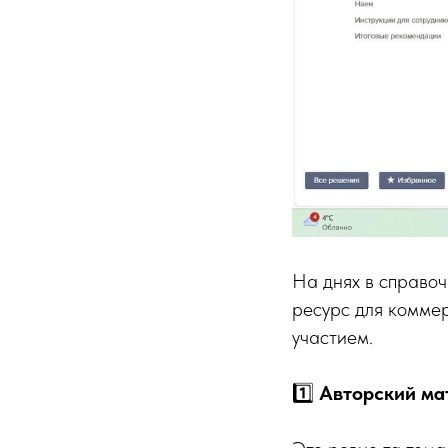
На днях в справо
ресурс для коммер
участием.
1️⃣
Авторский м