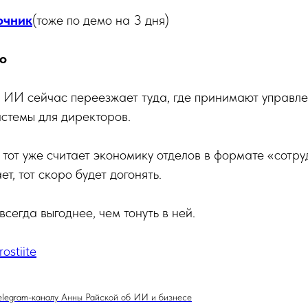
очник
(тоже по демо на 3 дня)
о
а ИИ сейчас переезжает туда, где принимают управл
стемы для директоров.
, тот уже считает экономику отделов в формате «сотр
ет, тот скоро будет догонять.
всегда выгоднее, чем тонуть в ней.
ostiite
elegram-каналу Анны Райской об ИИ и бизнесе