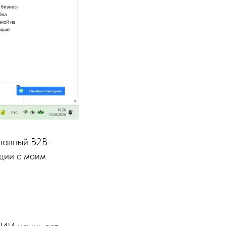
лавный B2B-
ции с моим