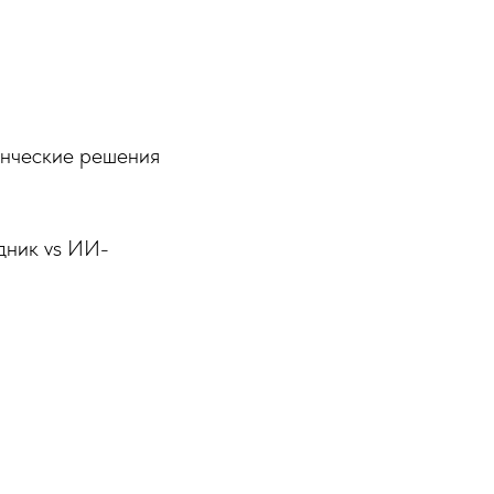
енческие решения
удник vs ИИ-