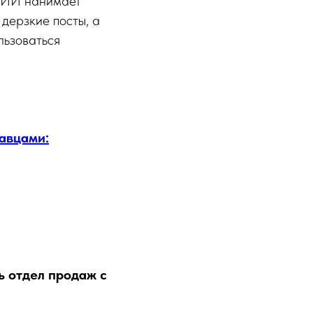
: ИИ нанимает
 дерзкие посты, а
льзоваться
авцами:
ь отдел продаж с