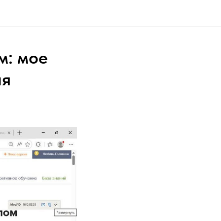
м: мое
ля