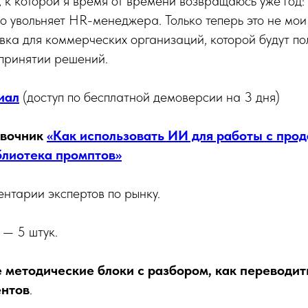
, к которой я время от времени возвращаюсь уже год
о увольняет HR-менеджера. Только теперь это не мои
ка для коммерческих организаций, которой будут по
 принятии решений.
иал
(доступ по бесплатной демоверсии на 3 дня)
авочник
«
Как использовать ИИ для работы с прод
блиотека промптов
»
нтарии экспертов по рынку.
 — 5 штук.
 методические блоки с разбором, как переводит
ентов
.