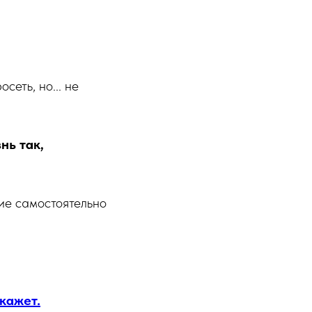
еть, но... не
нь так,
гие самостоятельно
кажет.