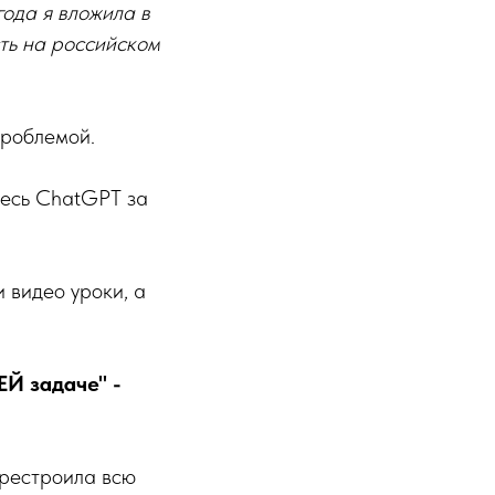
года я вложила в
сть на российском
проблемой.
 весь ChatGPT за
 видео уроки, а
ЕЙ задаче" -
ерестроила всю