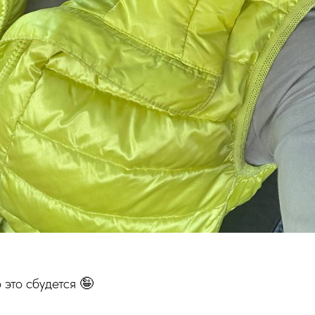
о это сбудется 🤪