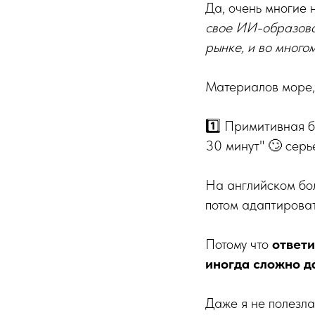
Да, очень многие 
свое ИИ-образован
рынке, и во много
Материалов море, 
1️⃣ Примитивная б
30 минут" 🙄 серье
На английском бол
потом адаптироват
Потому что
ответи
иногда сложно да
Даже я не полезла