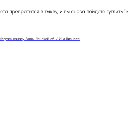
та превратится в тыкву, и вы снова пойдете гуглить "
elegram-каналу Анны Райской об ИИ и бизнесе
Tilda
Made on