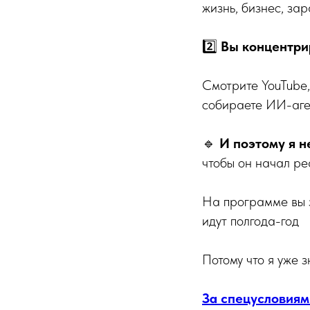
жизнь, бизнес, зар
2️⃣
Вы концентри
Смотрите YouTube,
собираете ИИ-аген
🔹
И поэтому я н
чтобы он начал ре
На программе вы з
идут полгода-год
Потому что я уже 
За спецусловиям