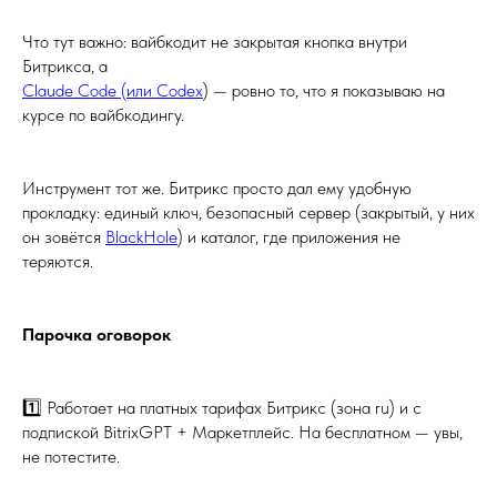
Что тут важно: вайбкодит не закрытая кнопка внутри
Битрикса, а
Claude Code (или Codex
) — ровно то, что я показываю на
курсе по вайбкодингу.
Инструмент тот же. Битрикс просто дал ему удобную
прокладку: единый ключ, безопасный сервер (закрытый, у них
он зовётся
BlackHole
) и каталог, где приложения не
теряются.
Парочка оговорок
1️⃣ Работает на платных тарифах Битрикс (зона ru) и с
подпиской BitrixGPT + Маркетплейс. На бесплатном — увы,
не потестите.