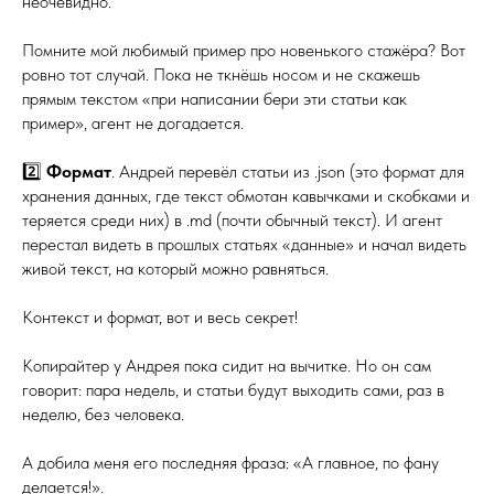
неочевидно.
Помните мой любимый пример про новенького стажёра? Вот
ровно тот случай. Пока не ткнёшь носом и не скажешь
прямым текстом «при написании бери эти статьи как
пример», агент не догадается.
2️⃣
Формат
. Андрей перевёл статьи из .json (это формат для
хранения данных, где текст обмотан кавычками и скобками и
теряется среди них) в .md (почти обычный текст). И агент
перестал видеть в прошлых статьях «данные» и начал видеть
живой текст, на который можно равняться.
Контекст и формат, вот и весь секрет!
Копирайтер у Андрея пока сидит на вычитке. Но он сам
говорит: пара недель, и статьи будут выходить сами, раз в
неделю, без человека.
А добила меня его последняя фраза: «А главное, по фану
делается!».