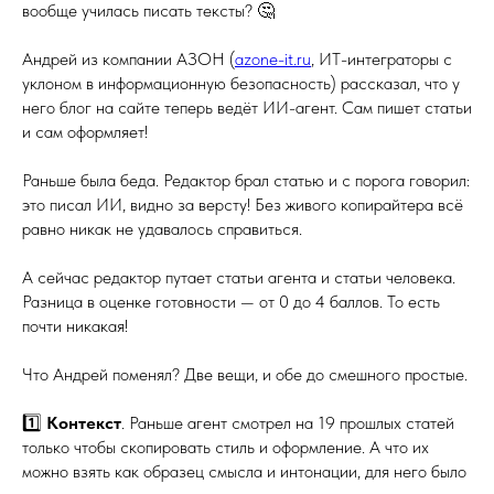
вообще училась писать тексты? 🤔
Андрей из компании АЗОН (
azone-it.ru
, ИТ-интеграторы с
уклоном в информационную безопасность) рассказал, что у
него блог на сайте теперь ведёт ИИ-агент. Сам пишет статьи
и сам оформляет!
Раньше была беда. Редактор брал статью и с порога говорил:
это писал ИИ, видно за версту! Без живого копирайтера всё
равно никак не удавалось справиться.
А сейчас редактор путает статьи агента и статьи человека.
Разница в оценке готовности — от 0 до 4 баллов. То есть
почти никакая!
Что Андрей поменял? Две вещи, и обе до смешного простые.
1️⃣
Контекст
. Раньше агент смотрел на 19 прошлых статей
только чтобы скопировать стиль и оформление. А что их
можно взять как образец смысла и интонации, для него было