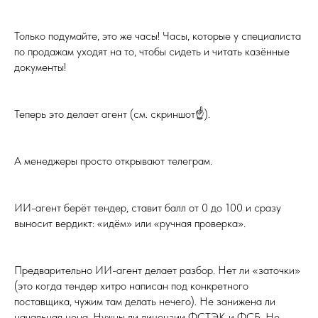
Только подумайте, это же часы! Часы, которые у специалиста
по продажам уходят на то, чтобы сидеть и читать казённые
документы!
Теперь это делает агент (см. скриншот☝️).
А менеджеры просто открывают телеграм.
ИИ-агент берёт тендер, ставит балл от 0 до 100 и сразу
выносит вердикт: «идём» или «ручная проверка».
Предварительно ИИ-агент делает разбор. Нет ли «заточки»
(это когда тендер хитро написан под конкретного
поставщика, чужим там делать нечего). Не занижена ли
начальная цена. Нужны ли лицензии ФСТЭК и ФСБ. Не