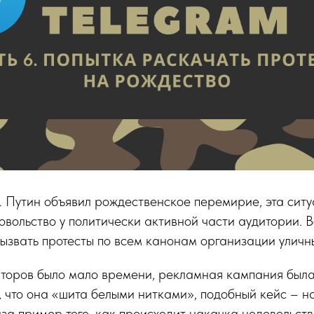
В. Путин объявил рождественское перемирие, эта сит
вольство у политически активной части аудитории. В
ызвать протесты по всем канонам организации уличн
заторов было мало времени, рекламная кампания был
о, что она «шита белыми нитками», подобный кейс – н
за пример того, как происходит накачка недовольст