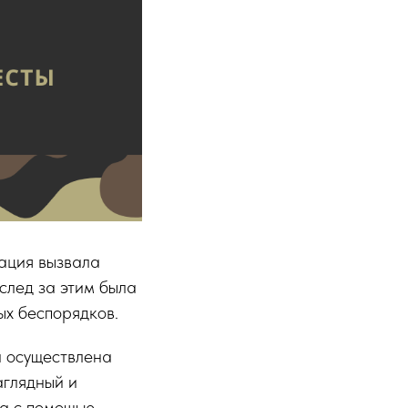
уация вызвала
след за этим была
ых беспорядков.
а осуществлена
аглядный и
ва с помощью