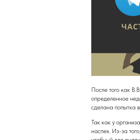
После того как В.
определенное недо
сделана попытка в
Так как у органи
наспех. Из-за тог
удобный для анали