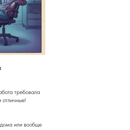
к
абота требовала
и отличные!
з дома или вообще