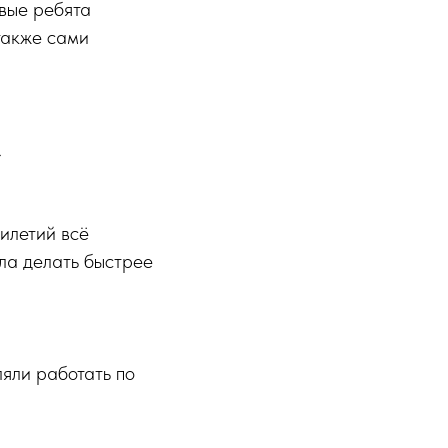
ивые ребята
также сами
.
илетий всё
ала делать быстрее
ляли работать по