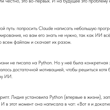
и честно, это во-первых. И на будущее это проблему н
ой путь: попросить Claude написать небольшую прогр
мирования, но вам его знать не нужно, так как ИИ вс
о всем файлам и скачает их разом.
изни не писала на Python. Но у неё была конкретная 
залось достаточной мотивацией, чтобы решиться хотя 
чу ИИ.
рипт. Лидия установила Python (впервые в жизни), зап
 И в этот момент она написала в чат: «Вот я и докат