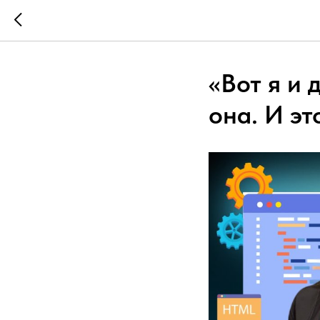
«Вот я и 
она. И эт