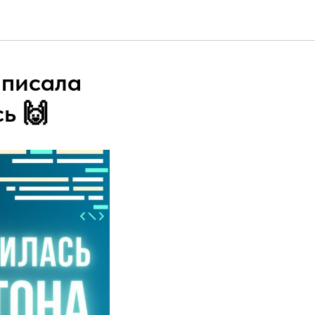
аписала
сь 🙌