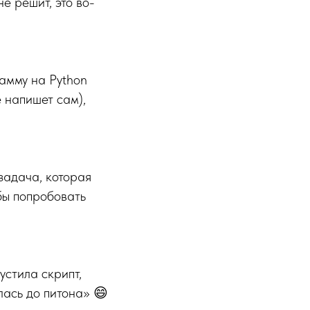
е решит, это во-
амму на Python
ё напишет сам),
задача, которая
бы попробовать
устила скрипт,
илась до питона» 😄