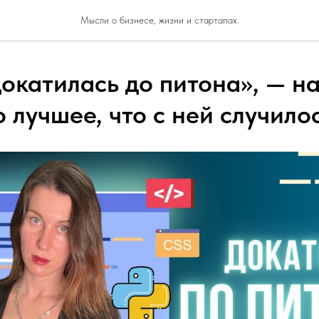
Мысли о бизнесе, жизни и стартапах.
докатилась до питона», — н
о лучшее, что с ней случило