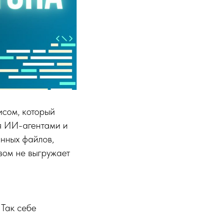
исом, который
я ИИ-агентами и
анных файлов,
ивом не выгружает
 Так себе