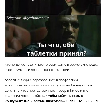
Кто-то делает свечи, кто-то варит мыло в форме винограда,
вяжет сумки или делает вазы с лимонами.
Взрослые люди с образованием и профессией,
колоссальным опытом покупают курсы, чтобы научиться
делать то, что в тренде, закупают товар в Китае и платят
комиссии маркетплейсам,
чтобы войти в самые
конкурентные и самые низкомаржинальные ниши на
рынке
🫠