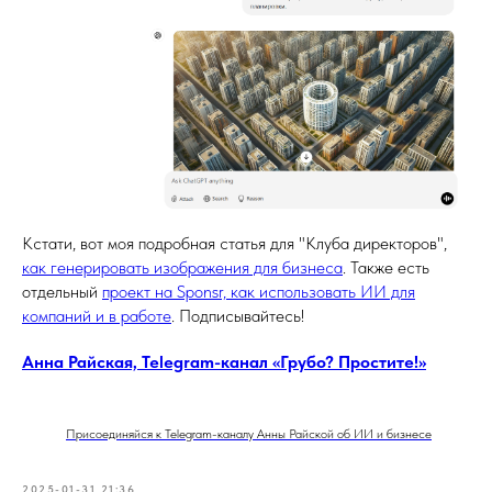
Кстати, вот моя подробная статья для "Клуба директоров",
как генерировать изображения для бизнеса
. Также есть
отдельный
проект на Sponsr, как использовать ИИ для
компаний и в работе
. Подписывайтесь!
Анна Райская, Telegram-канал «Грубо? Простите!»
Присоединяйся к Telegram-каналу Анны Райской об ИИ и бизнесе
2025-01-31 21:36