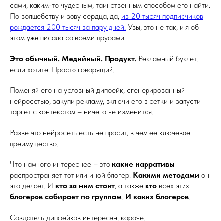
сами, каким-то чудесным, таинственным способом его найти.
По волшебству и зову сердца, да,
из 20 тысяч подписчиков
рождается 200 тысяч за пару дней.
Увы, это не так, и я об
этом уже писала со всеми пруфами.
Это обычный. Медийный. Продукт.
Рекламный буклет,
если хотите. Просто говорящий.
Поменяй его на условный дипфейк, сгенерированный
нейросетью, закупи рекламу, включи его в сетки и запусти
таргет с контекстом – ничего не изменится.
Разве что нейросеть есть не просит, в чем ее ключевое
преимущество.
Что намного интереснее – это
какие нарративы
распространяет тот или иной блогер.
Какими методами
он
это делает. И
кто за ним стоит
, а также
кто
всех этих
блогеров собирает по группам
.
И каких блогеров
.
Создатель дипфейков интересен, короче.