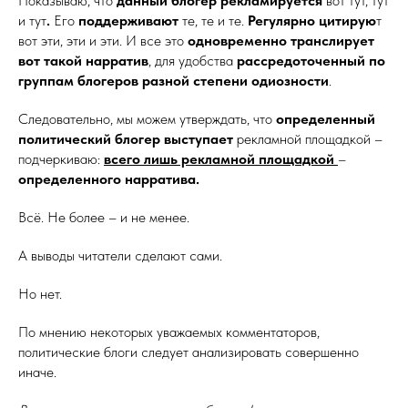
Показываю, что
данный блогер рекламируется
вот тут, тут
и тут
.
Его
поддерживают
те, те и те.
Регулярно цитирую
т
вот эти, эти и эти. И все это
одновременно транслирует
вот такой нарратив
, для удобства
рассредоточенный по
группам блогеров разной степени одиозности
.
Следовательно, мы можем утверждать, что
определенный
политический блогер выступает
рекламной площадкой –
подчеркиваю:
всего лишь рекламной площадкой
–
определенного нарратива.
Всё. Не более – и не менее.
А выводы читатели сделают сами.
Но нет.
По мнению некоторых уважаемых комментаторов,
политические блоги следует анализировать совершенно
иначе.