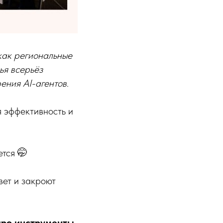
 как региональные
ья всерьёз
ения AI-агентов
.
я эффективность и
ется 🤭
вет и закроют
про инструменты