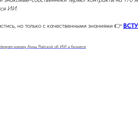
тся ИИ.
стись, но только с качественными знаниями 👉
ВСТУ
elegram-каналу Анны Райской об ИИ и бизнесе
Tilda
Made on