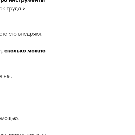
ок труда и
то его внедряют.
г, сколько можно
лне .
помощью.
н, потому что с их