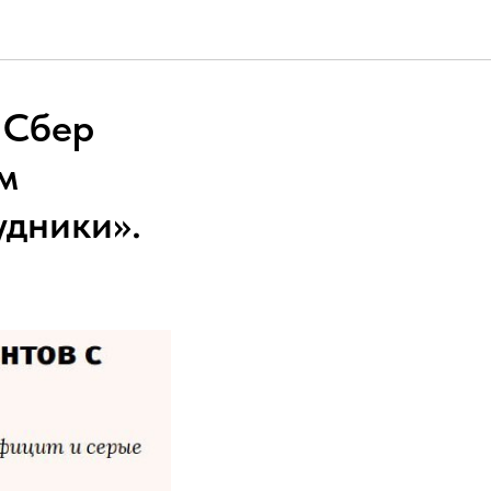
 Сбер
м
удники».