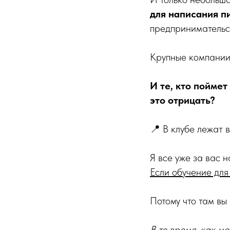
для написания п
предпринимательст
Крупные компании 
И те, кто поймет
это отрицать?
📍 В клубе лежат 
Я все уже за вас 
Если обучение для 
Потому что там вы
В то время, как м