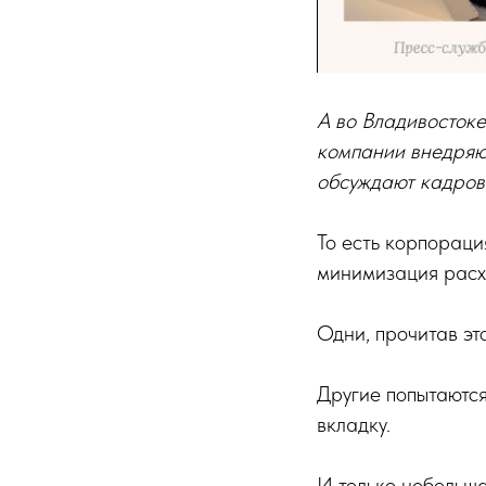
А во Владивостоке
компании внедряю
обсуждают кадровы
То есть корпораци
минимизация расх
Одни, прочитав эт
Другие попытаются
вкладку.
И только небольша