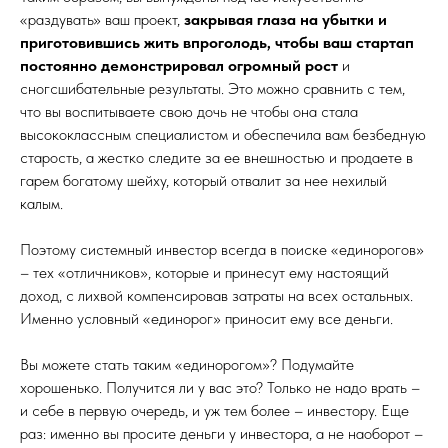
«раздувать» ваш проект,
закрывая глаза на убытки и
приготовившись жить впроголодь, чтобы ваш стартап
постоянно демонстрировал огромный рост
и
сногсшибательные результаты. Это можно сравнить с тем,
что вы воспитываете свою дочь не чтобы она стала
высококлассным специалистом и обеспечила вам безбедную
старость, а жестко следите за ее внешностью и продаете в
гарем богатому шейху, который отвалит за нее нехилый
калым.
Поэтому системный инвестор всегда в поиске «единорогов»
– тех «отличников», которые и принесут ему настоящий
доход, с лихвой компенсировав затраты на всех остальных.
Именно условный «единорог» приносит ему все деньги.
Вы можете стать таким «единорогом»? Подумайте
хорошенько. Получится ли у вас это? Только не надо врать –
и себе в первую очередь, и уж тем более – инвестору. Еще
раз: именно вы просите деньги у инвестора, а не наоборот –