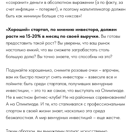
«сохранит» деньги в абсолютном выражении (а по факту, за
счет инфляции – потеряет), и поэтому мальтипликатор должен
быть как минимум больше ста «иксов»!
«Хороший» стартап, по мнению инвестора, должен
расти на 15-20% в месяц по своей выручке.
Вы готовы
предоставить такой рост? Вы уверены, что ваш рынок
настолько емкий, что вы сможете заграбастать столь
большую долю? Вы точно знаете, что способны на это?
Подумайте хорошенько, снимите розовые очки – впрочем,
вам их быстро помогут снять инвесторы – взвесьте все и
поймите: быть среди стартапов, получивших венчурные
инвестиции, – это то же самое, что выступать на Олимпиаде.
Не в местном фитнес-клубе! Не на районных соревнованиях!
А на Олимпиаде. И те, кто сталкивался с профессиональным
спортом в своей жизни знает, насколько эта среда
безжалостная. А мир венчурных инвестиций – еще жестче.
Таким образом, вы вынуждены подчас искусственно