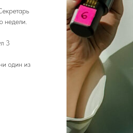
 Секретарь
о недели.
л 3
ни один из